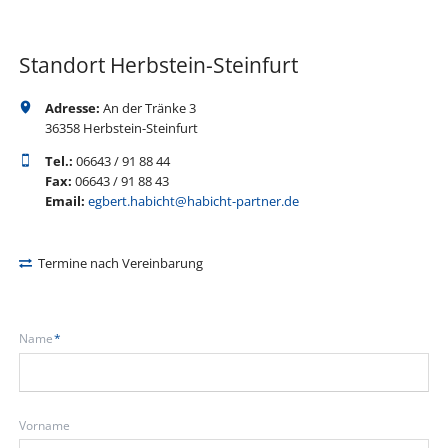
Standort Herbstein-Steinfurt
Adresse:
An der Tränke 3
36358 Herbstein-Steinfurt
Tel.:
06643 / 91 88 44
Fax:
06643 / 91 88 43
Email:
egbert.habicht@habicht-partner.de
Termine nach Vereinbarung
Pflichtfeld
Name
*
Vorname