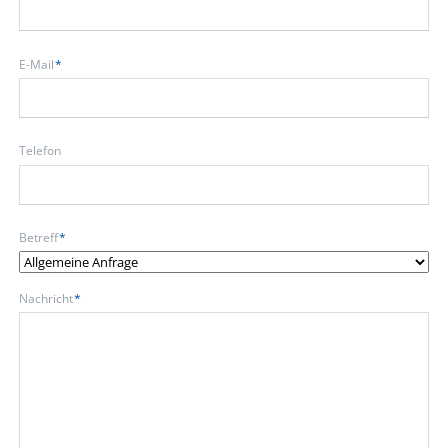
Pflichtfeld
E-Mail
*
Telefon
Pflichtfeld
Betreff
*
Pflichtfeld
Nachricht
*